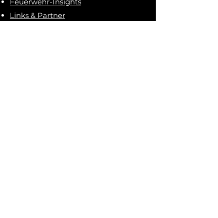
Feuerwehr-Insights
Links & Partner
Termine & Events
Soziale Netzwerke
Rechtliches
Impressum
Datenschutz
Im Notfall für euch da!