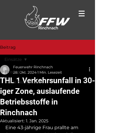
Beitrag
Einsätze
Feuerwehr Rinchnach
Einsätze
28. Okt. 2024
1 Min. Lesezeit
THL 1 Verkehrsunfall in 30-
Heiße Neuigkeiten
iger Zone, auslaufende
Betriebsstoffe in
Rinchnach
Aktualisiert:
1. Jan. 2025
Eine 43-jährige Frau prallte am 