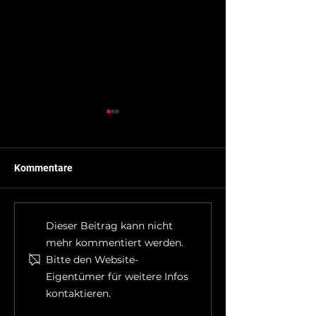
Kommentare
THL 1, VU mit PKW
THL 1, Straße re
Dieser Beitrag kann nicht
mehr kommentiert werden.
Bitte den Website-
Eigentümer für weitere Infos
kontaktieren.